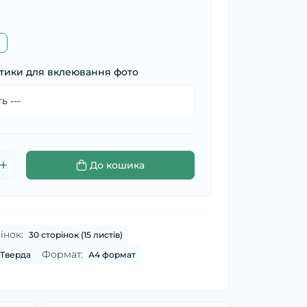
тики для вклеювання фото
До кошика
інок:
30 сторінок (15 листів)
Формат:
Тверда
А4 формат