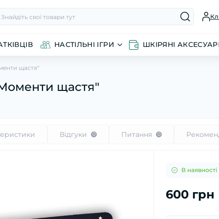
Кл
ТКІВЦІВ
НАСТІЛЬНІ ІГРИ
ШКІРЯНІ АКСЕСУА
менти щастя"
Моменти щастя"
теристики
Відгуки
Питання
Рекомен
0
0
В наявності
600 грн