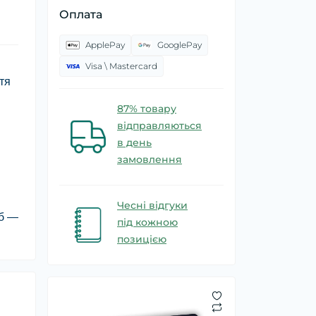
Оплата
ApplePay
GooglePay
Visa \ Mastercard
тя
87% товару
відправляються
в день
замовлення
Чесні відгуки
іб —
під кожною
позицією