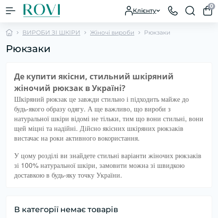
0
Клієнту
ВИРОБИ ЗІ ШКІРИ
Жіночі вироби
Рюкзаки
Рюкзаки
Де купити якісни, стильний шкіряний
жіночий рюкзак в Україні?
Шкіряний рюкзак це завжди стильно і підходить майже до
будь-якого образу одягу. А ще важливо, що вироби з
натуральної шкіри відомі не тільки, тим що вони стильні, вони
щей міцні та надійні. Дійсно якісних шкіряних рюкзаків
вистачає на роки активного вокористання.
У цому розділі ви знайдете стильні варіанти жіночих рюкзаків
зі 100% натуральної шкіри, замовити можна зі швидкою
доставкою в будь-яку точку України.
В категорії немає товарів